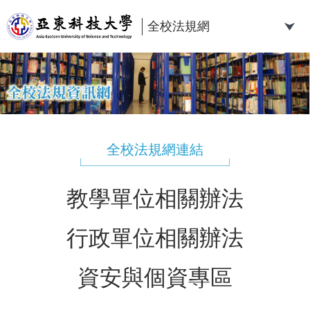
跳
到
全校法規網
主
要
內
容
區
全校法規網連結
教學單位相關辦法
行政單位相關辦法
資安與個資專區