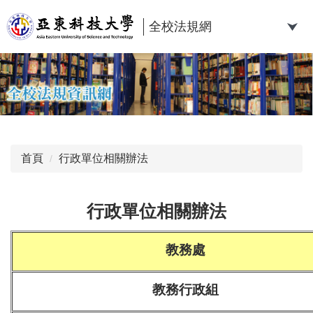
跳
到
全校法規網
主
要
內
容
區
首頁
行政單位相關辦法
行政單位相關辦法
教務處
教務行政組