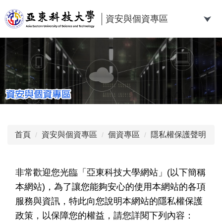
跳
到
資安與個資專區
主
要
內
容
區
首頁
資安與個資專區
個資專區
隱私權保護聲明
非常歡迎您光臨「
亞東科技大學
網站」
(
以下簡稱
本網站
)
，為了讓您能夠安心的使用本網站的各項
服務與資訊，特此向您說明本網站的隱私權保護
政策，以保障您的權益，請您詳閱下列內容：